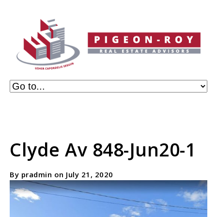
Clyde Av 848-Jun20-1
By pradmin on July 21, 2020