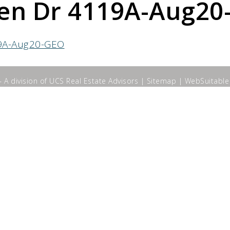
een Dr 4119A-Aug20
19A-Aug20-GEO
A division of UCS Real Estate Advisors |
Sitemap
|
WebSuitable